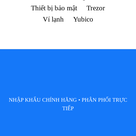
Thiết bị bảo mật
Trezor
Ví lạnh
Yubico
NHẬP KHẨU CHÍNH HÃNG • PHÂN PHỐI TRỰC
TIẾP