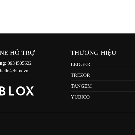
Hà Thu
23 Tháng 1, 2024
NE HỖ TRỢ
THƯƠNG HIỆU
ng:
0934505622
LEDGER
hello@blox.vn
TREZOR
TANGEM
YUBICO