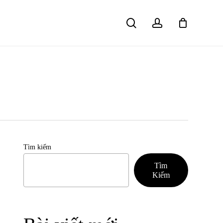
search
account
Close
Cart
Tìm kiếm
Tìm
Kiếm