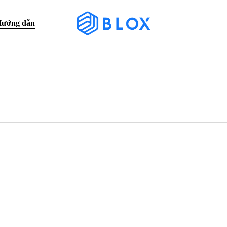
ướng dẫn
Cart
n sử dụng ví lạnh