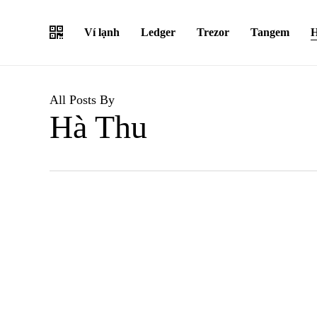
Skip
to
Ví lạnh
Ledger
Trezor
Tangem
H
main
content
All Posts By
Hà Thu
Hướng dẫ