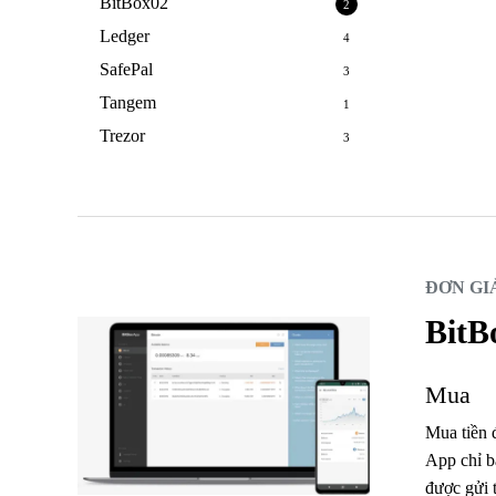
BitBox02
2
Ledger
4
SafePal
3
Tangem
1
Trezor
3
ĐƠN GI
BitB
Mua
Mua tiền đ
App chỉ b
được gửi 