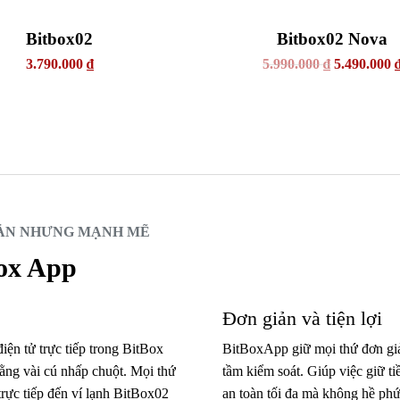
Bitbox02
Bitbox02 Nova
3.790.000
₫
5.990.000
₫
5.490.000
ẢN NHƯNG MẠNH MẼ
ox App
Đơn giản và tiện lợi
iện tử trực tiếp trong BitBox
BitBoxApp giữ mọi thứ đơn gi
ằng vài cú nhấp chuột.
Mọi thứ
tầm kiểm soát. Giúp việc giữ ti
trực tiếp đến ví lạnh BitBox02
an toàn tối đa mà không hề phứ