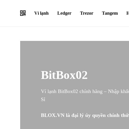
Skip
to
Ví lạnh
Ledger
Trezor
Tangem
H
main
content
BitBox02
Ví lạnh BitBox02 chính hãng – Nhập khẩu
Sỉ
BLOX.VN là đại lý ủy quyền chính thứ