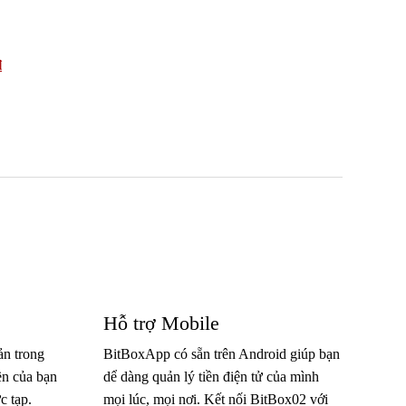
₫
Hỗ trợ Mobile
ản trong
BitBoxApp có sẵn trên Android giúp bạn
ền của bạn
dể dàng quản lý tiền điện tử của mình
c tạp.
mọi lúc, mọi nơi.
Kết nối BitBox02 với