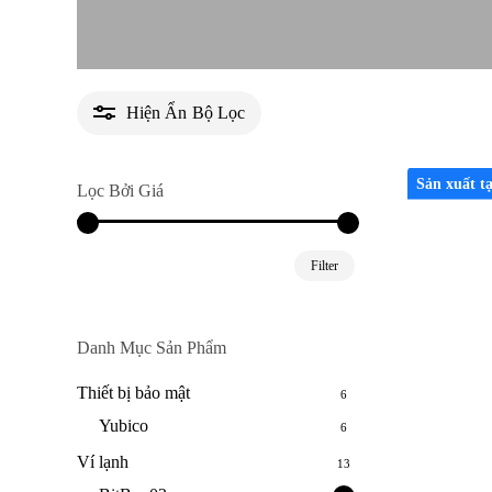
Hiện
Ẩn
Bộ Lọc
Sản xuất t
Lọc Bởi Giá
Min
Max
Filter
price
price
Danh Mục Sản Phẩm
Thiết bị bảo mật
6
Yubico
6
Ví lạnh
13