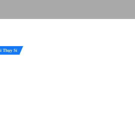
ại Thụy Sỉ