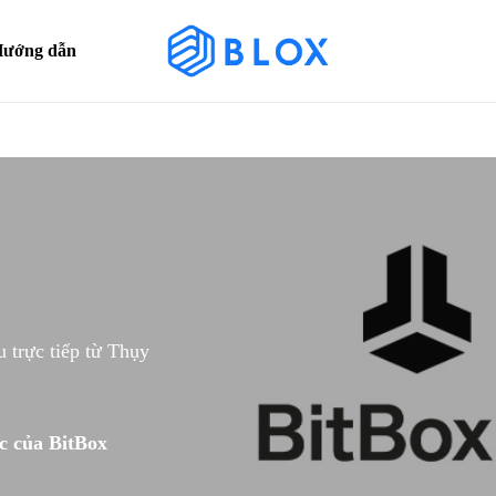
ướng dẫn
Cart
 trực tiếp từ Thụy
c của BitBox